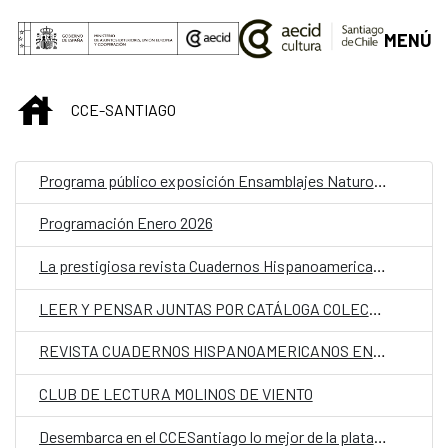
Saltar al contenido principal
MENÚ
INICIO
CCE-SANTIAGO
Programa público exposición Ensamblajes Naturoculturales
Programación Enero 2026
La prestigiosa revista Cuadernos Hispanoamericanos llega a la Furia del Libro de Verano 2025
LEER Y PENSAR JUNTAS POR CATÁLOGA COLECTIVA
REVISTA CUADERNOS HISPANOAMERICANOS EN LA FURIA DEL LIBRO DE VERANO 2025
CLUB DE LECTURA MOLINOS DE VIENTO
Desembarca en el CCESantiago lo mejor de la plataforma “Sounds From Spain” con un concierto a tres bandas