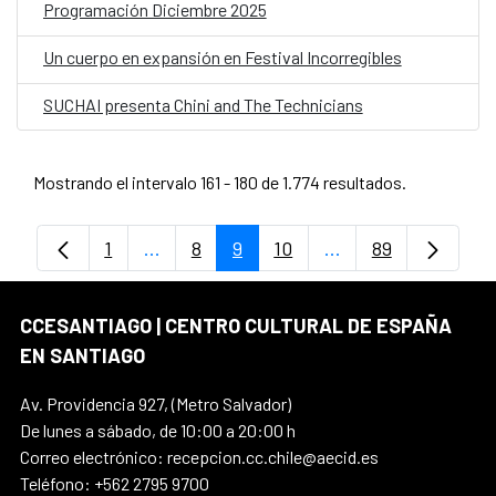
Programación Diciembre 2025
Un cuerpo en expansión en Festival Incorregibles
SUCHAI presenta Chini and The Technicians
Mostrando el intervalo 161 - 180 de 1.774 resultados.
1
...
8
9
10
...
89
Página
Páginas intermedias Use TAB para despl
Página
Página
Página
Páginas intermedia
Página
CCESANTIAGO | CENTRO CULTURAL DE ESPAÑA
EN SANTIAGO
Av. Providencia 927, (Metro Salvador)
De lunes a sábado, de 10:00 a 20:00 h
Correo electrónico: recepcion.cc.chile@aecid.es
Teléfono: +562 2795 9700