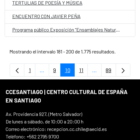
TERTULIAS DE POESÍA Y MÚSICA
ENCUENTRO CON JAVIER PEÑA
Programa público Exposición “Ensamblajes Naturoculturales”
Mostrando el intervalo 181 - 200 de 1.775 resultados.
1
...
9
10
11
...
89
Página
Páginas intermedias Use TAB para despl
Página
Página
Página
Páginas intermedia
Página
CCESANTIAGO | CENTRO CULTURAL DE ESPAÑA
EN SANTIAGO
Av. Providencia 927, (Metro Salvador)
De lunes a sábado, de 10:00 a 20:00 h
Correo electrónico: recepcion.cc.chile@aecid.es
Teléfono: +562 2795 9700