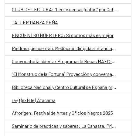
CLUB DE LECTURA: “Leer y pensar juntas” por Catáloga Colectiva
TALLER DANZA SEÑA
ENCUENTRO HUERTERO: Si somos más es mejor
Piedras que cuentan. Mediación dirigida a infancias, jóvenes y cudadoras
Convocatoria abierta: Programa de Becas MAEC-AECID 2025–2026 para jóvenes españoles
“El Monstruo de la Fortuna” Proyección y conversatorio
Biblioteca Nacional y Centro Cultural de España presentan conferencia sobre la voz de Gabriela Mistral en repertorios digitales
re-(t)exHile | Atacama
Afrorigen: Festival de Artes y Oficios Negros 2025
Seminario de prácticas y saberes: La Canasta. Primer Encuentro de Arte y Trabajo Social