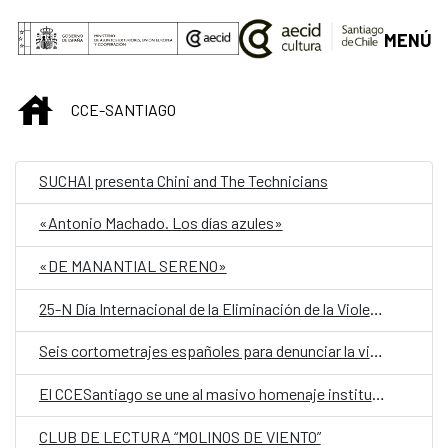
Saltar al contenido principal
MENÚ
INICIO
CCE-SANTIAGO
SUCHAI presenta Chini and The Technicians
«Antonio Machado. Los días azules»
«DE MANANTIAL SERENO»
25-N Día Internacional de la Eliminación de la Violencia contra la Mujer, PROYECCIÓN DE CORTOMETRAJES
Seis cortometrajes españoles para denunciar la violencia machista en un ciclo especial del CCC y el CCESantiago
El CCESantiago se une al masivo homenaje institucional para conmemorar el 80° aniversario del Nobel a Gabriela Mistral
CLUB DE LECTURA “MOLINOS DE VIENTO”