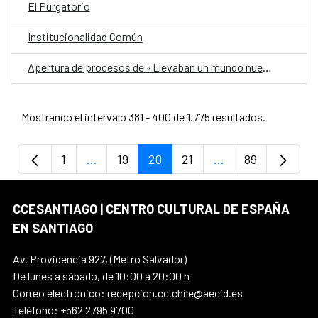
El Purgatorio
Institucionalidad Común
Apertura de procesos de «Llevaban un mundo nuevo en el corazón» de Lorenzo Sandoval
Mostrando el intervalo 381 - 400 de 1.775 resultados.
1
...
19
20
21
...
89
Página
Páginas intermedias Use TAB para despla
Página
Página
Página
Páginas intermedi
Página
CCESANTIAGO | CENTRO CULTURAL DE ESPAÑA
EN SANTIAGO
Av. Providencia 927, (Metro Salvador)
De lunes a sábado, de 10:00 a 20:00 h
Correo electrónico: recepcion.cc.chile@aecid.es
Teléfono: +562 2795 9700