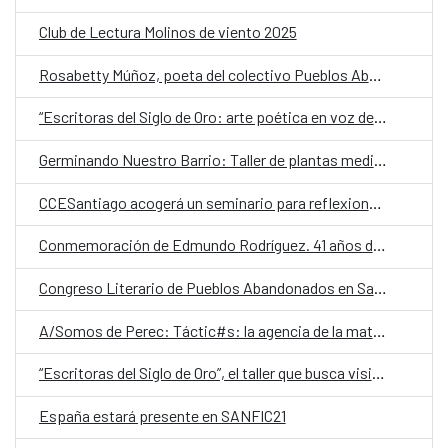
Club de Lectura Molinos de viento 2025
Rosabetty Múñoz, poeta del colectivo Pueblos Abandonados: “No queremos ir a Santiago a buscar reconocimiento”
“Escritoras del Siglo de Oro: arte poética en voz de mujer”, una clínica o taller de formación previo al IX Festival de Verso Clásico
Germinando Nuestro Barrio: Taller de plantas medicinales y ungüentos
CCESantiago acogerá un seminario para reflexionar sobre cómo la era digital está cambiando la lectura y la escritura
Conmemoración de Edmundo Rodríguez. 41 años de VIH en Chile
Congreso Literario de Pueblos Abandonados en Santiago: “Lo que juramos no hacer”
A/Somos de Perec: Táctic#s: la agencia de la materia y Seno Skyring
“Escritoras del Siglo de Oro”, el taller que busca visibilizar el trabajo literario de las mujeres en los siglos XVI y XVII
España estará presente en SANFIC21