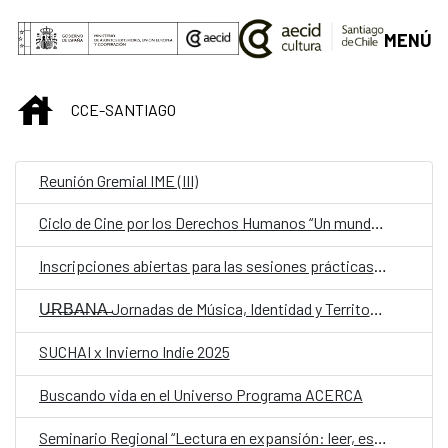
Saltar al contenido principal
MENÚ
INICIO
CCE-SANTIAGO
Reunión Gremial IME (III)
Ciclo de Cine por los Derechos Humanos “Un mundo en movimiento”.
Inscripciones abiertas para las sesiones prácticas para el “2do Conversatorio silencioso sobre Ecofeminismo”
U̶R̶B̶A̶N̶A̶ Jornadas de Música, Identidad y Territorio
SUCHAI x Invierno Indie 2025
Buscando vida en el Universo Programa ACERCA
Seminario Regional “Lectura en expansión: leer, escribir y mediar en la era digital”