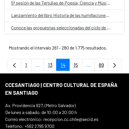
5ª sesión de las Tertulias de Poesía, Ciencia y Música 2025
Lanzamiento del libro Historia de las humillaciones de Jorge Marchant Lazcano
Conoce las propuestas seleccionadas del ciclo de residencias Para la naturaleza, ¿Qué es lo humano?
Mostrando el intervalo 261 - 280 de 1.775 resultados.
1
...
13
14
15
...
89
Página
Páginas intermedias Use TAB para despla
Página
Página
Página
Páginas intermedi
Página
CCESANTIAGO | CENTRO CULTURAL DE ESPAÑA
EN SANTIAGO
Av. Providencia 927, (Metro Salvador)
De lunes a sábado, de 10:00 a 20:00 h
Correo electrónico: recepcion.cc.chile@aecid.es
Teléfono: +562 2795 9700