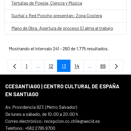
Tertulias de Poesía, Ciencia y Música
Suchai x Red Poncho presentan: Zona Costera
Mano de Obra. Apertura de proceso El alma al trabajo
Mostrando el intervalo 241 - 260 de 1.775 resultados.
1
...
12
13
14
...
89
Página
Páginas intermedias Use TAB para despla
Página
Página
Página
Páginas intermedi
Página
CCESANTIAGO | CENTRO CULTURAL DE ESPAÑA
EN SANTIAGO
Av. Providencia 927, (Metro Salvador)
De lunes a sábado, de 10:00 a 20:00 h
Correo electrónico: recepcion.cc.chile@aecid.es
Teléfono: +562 2795 9700