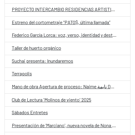
PROYECTO INTERCAMBIO RESIDENCIAS ARTISTICAS
Estreno del cortometraje “PATO$, última llamada”
Federico García Lorca: voz, verso, identidad y destino CLÍNICA 2
Taller de huerto orgánico
Suchai presenta: Inundaremos
Terrapolis
Mano de obra Apertura de proceso: Naime نايمة Danzar una lengua olvidada
Club de Lectura 'Molinos de viento' 2025
Sábados Entretes
Presentación de ‘Marciano', nueva novela de Nona Fernández