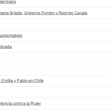
americano
aría Briede, Gregorio Fontén y Rodrigo Canala
ustentables
lizada
milia y Pablo en Chile
olencia contra la Mujer