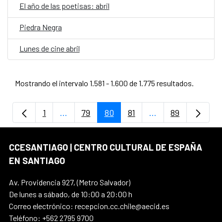
El año de las poetisas: abril
Piedra Negra
Lunes de cine abril
Mostrando el intervalo 1.581 - 1.600 de 1.775 resultados.
1
...
79
80
81
...
89
Página
Páginas intermedias Use TAB para despla
Página
Página
Página
Páginas intermedi
Página
CCESANTIAGO | CENTRO CULTURAL DE ESPAÑA
EN SANTIAGO
Av. Providencia 927, (Metro Salvador)
De lunes a sábado, de 10:00 a 20:00 h
Correo electrónico: recepcion.cc.chile@aecid.es
Teléfono: +562 2795 9700