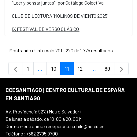
“Leer y pensar juntas”, por Catáloga Colectiva
CLUB DE LECTURA ‘MOLINOS DE VIENTO 2025’
IX FESTIVAL DE VERSO CLÁSICO
Mostrando el intervalo 201 - 220 de 1.775 resultados.
1
...
10
11
12
...
89
Página
Páginas intermedias Use TAB para despla
Página
Página
Página
Páginas intermedi
Página
CCESANTIAGO | CENTRO CULTURAL DE ESPAÑA
EN SANTIAGO
Av. Providencia 927, (Metro Salvador)
De lunes a sábado, de 10:00 a 20:00 h
Correo electrónico: recepcion.cc.chile@aecid.es
Teléfono: +562 2795 9700