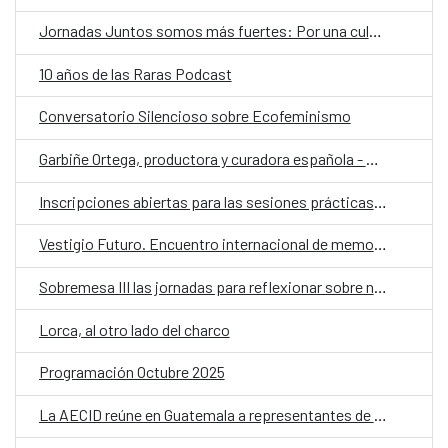
Jornadas Juntos somos más fuertes: Por una cultura más accesible
10 años de las Raras Podcast
Conversatorio Silencioso sobre Ecofeminismo
Garbiñe Ortega, productora y curadora española - La figura del curador es más importante que nunca porque sirve para ordenar la enorme cantidad de películas que hay
Inscripciones abiertas para las sesiones prácticas para el último Conversatorio Silenciosos sobre “Fabricación de Juegos Inclusivos”
Vestigio Futuro. Encuentro internacional de memorias y patrimonios disidentes.
Sobremesa III las jornadas para reflexionar sobre nuestro hacer como sociedad a través del alimento
Lorca, al otro lado del charco
Programación Octubre 2025
La AECID reúne en Guatemala a representantes de organizaciones LGTBI+ en una llamada regional contra los discursos de odio y en defensa de la diversidad