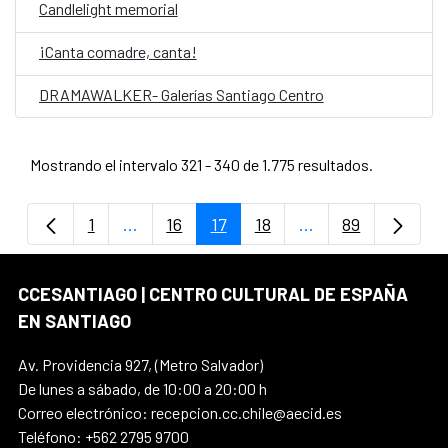
Candlelight memorial
¡Canta comadre, canta!
DRAMAWALKER- Galerías Santiago Centro
Mostrando el intervalo 321 - 340 de 1.775 resultados.
1
...
16
17
18
...
89
Página
Páginas intermedias Use TAB para despla
Página
Página
Página
Páginas intermedi
Página
CCESANTIAGO | CENTRO CULTURAL DE ESPAÑA
EN SANTIAGO
Av. Providencia 927, (Metro Salvador)
De lunes a sábado, de 10:00 a 20:00 h
Correo electrónico: recepcion.cc.chile@aecid.es
Teléfono: +562 2795 9700