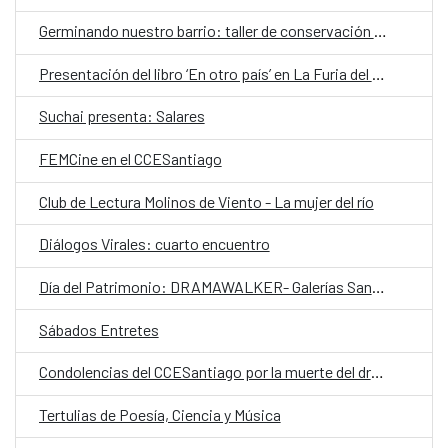
Germinando nuestro barrio: taller de conservación de alimentos
Presentación del libro ‘En otro país’ en La Furia del Libro de invierno
Suchai presenta: Salares
FEMCine en el CCESantiago
Club de Lectura Molinos de Viento - La mujer del río
Diálogos Virales: cuarto encuentro
Día del Patrimonio: DRAMAWALKER- Galerías Santiago Centro
Sábados Entretes
Condolencias del CCESantiago por la muerte del dramaturgo Claudio Di Girolamo
Tertulias de Poesía, Ciencia y Música