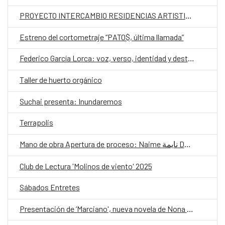
PROYECTO INTERCAMBIO RESIDENCIAS ARTISTICAS
Estreno del cortometraje “PATO$, última llamada”
Federico García Lorca: voz, verso, identidad y destino CLÍNICA 2
Taller de huerto orgánico
Suchai presenta: Inundaremos
Terrapolis
Mano de obra Apertura de proceso: Naime نايمة Danzar una lengua olvidada
Club de Lectura 'Molinos de viento' 2025
Sábados Entretes
Presentación de ‘Marciano', nueva novela de Nona Fernández