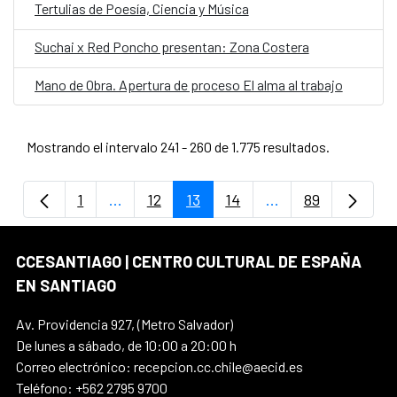
Tertulias de Poesía, Ciencia y Música
Suchai x Red Poncho presentan: Zona Costera
Mano de Obra. Apertura de proceso El alma al trabajo
Mostrando el intervalo 241 - 260 de 1.775 resultados.
1
...
12
13
14
...
89
Página
Páginas intermedias Use TAB para despla
Página
Página
Página
Páginas intermedi
Página
CCESANTIAGO | CENTRO CULTURAL DE ESPAÑA
EN SANTIAGO
Av. Providencia 927, (Metro Salvador)
De lunes a sábado, de 10:00 a 20:00 h
Correo electrónico: recepcion.cc.chile@aecid.es
Teléfono: +562 2795 9700