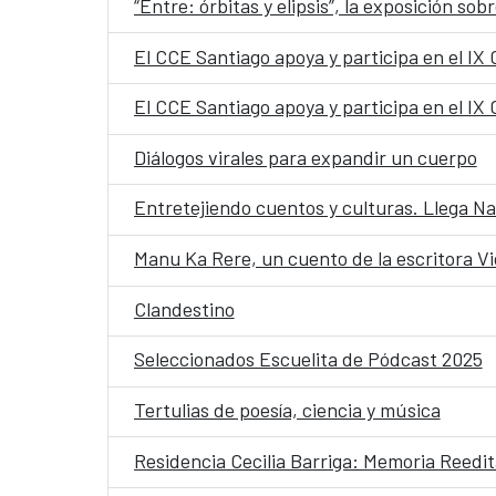
El CCE Santiago apoya y participa en el IX
El CCE Santiago apoya y participa en el IX
Diálogos virales para expandir un cuerpo
Entretejiendo cuentos y culturas. Llega N
Clandestino
Seleccionados Escuelita de Pódcast 2025
Tertulias de poesía, ciencia y música
Residencia Cecilia Barriga: Memoria Reedi