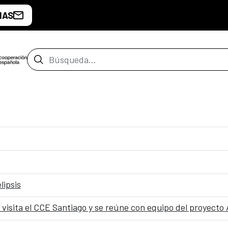
IAS
Barra de búsqueda
lipsis
visita el CCE Santiago y se reúne con equipo del proyecto A