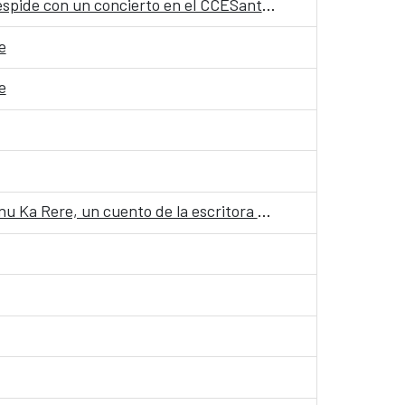
“Entre: órbitas y elipsis”, la exposición sobre la conciliación entre maternidad y creación artística se despide con un concierto en el CCESantiago
e
e
Manu Ka Rere, un cuento de la escritora Vicky Haoa, inaugura la cuarta edición de Cuentos en RedManu Ka Rere, un cuento de la escritora Vicky Haoa, inaugura la cuarta edición de Cuentos en Red