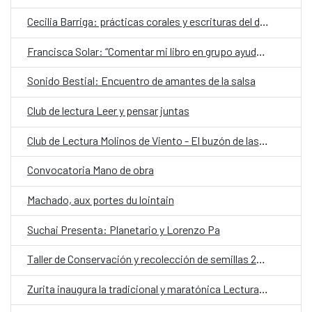
Cecilia Barriga: prácticas corales y escrituras del deseo
Francisca Solar: “Comentar mi libro en grupo ayuda a entender por qué la sociedad chilena es como es”
Sonido Bestial: Encuentro de amantes de la salsa
Club de lectura Leer y pensar juntas
Club de Lectura Molinos de Viento - El buzón de las impuras
Convocatoria Mano de obra
Machado, aux portes du lointain
Suchai Presenta: Planetario y Lorenzo Pa
Taller de Conservación y recolección de semillas 26-04-2025
Zurita inaugura la tradicional y maratónica Lectura del Quijote con la participación de decenas de personas: ¡Gracias a todos!