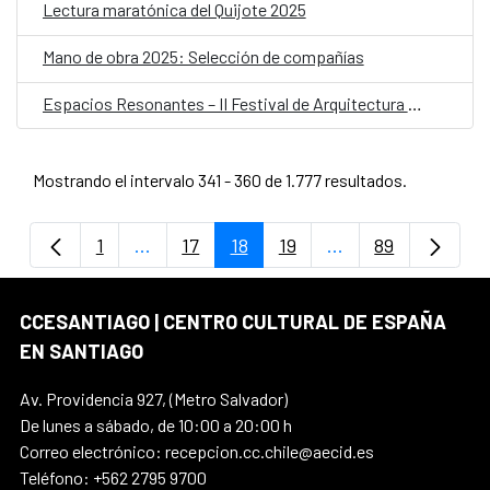
Lectura maratónica del Quijote 2025
Mano de obra 2025: Selección de compañías
Espacios Resonantes – II Festival de Arquitectura y Escucha
Mostrando el intervalo 341 - 360 de 1.777 resultados.
1
...
17
18
19
...
89
Página
Páginas intermedias Use TAB para despla
Página
Página
Página
Páginas intermedi
Página
CCESANTIAGO | CENTRO CULTURAL DE ESPAÑA
EN SANTIAGO
Av. Providencia 927, (Metro Salvador)
De lunes a sábado, de 10:00 a 20:00 h
Correo electrónico: recepcion.cc.chile@aecid.es
Teléfono: +562 2795 9700