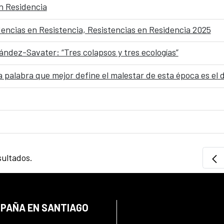
en Residencia
dencias en Resistencia, Resistencias en Residencia 2025
ández-Savater: “Tres colapsos y tres ecologías”
 palabra que mejor define el malestar de esta época es el
sultados.
SPAÑA EN SANTIAGO