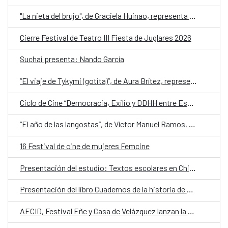
"La nieta del brujo", de Graciela Huinao, representa a Chile en la quinta edición de Cuentos en Red
Cierre Festival de Teatro III Fiesta de Juglares 2026
Suchai presenta: Nando García
“El viaje de Tykymi (gotita)”, de Aura Brítez, representa a Paraguay en la quinta edición de Cuentos en Red
Ciclo de Cine “Democracia, Exilio y DDHH entre España y Chile”
“El año de las langostas”, de Víctor Manuel Ramos, representa a Honduras en la quinta edición de Cuentos en Red
16 Festival de cine de mujeres Femcine
Presentación del estudio: Textos escolares en Chile. Reflexiones críticas para una educación no sexista
Presentación del libro Cuadernos de la historia de Chiloé
AECID, Festival Eñe y Casa de Velázquez lanzan la cuarta convocatoria de Residencia de Creación Literaria