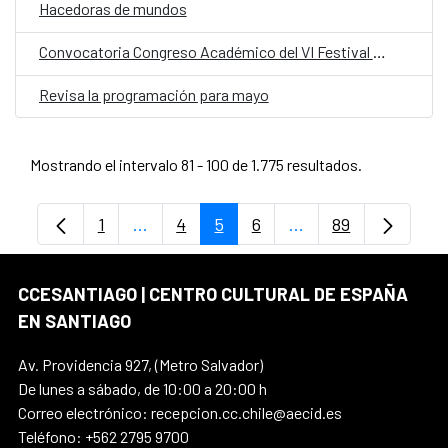
Hacedoras de mundos
Convocatoria Congreso Académico del VI Festival Internacional Santiago Negro
Revisa la programación para mayo
Mostrando el intervalo 81 - 100 de 1.775 resultados.
1
...
4
5
6
...
89
Página
Páginas intermedias Use TAB para despl
Página
Página
Página
Páginas intermedia
Página
CCESANTIAGO | CENTRO CULTURAL DE ESPAÑA
EN SANTIAGO
Av. Providencia 927, (Metro Salvador)
De lunes a sábado, de 10:00 a 20:00 h
Correo electrónico: recepcion.cc.chile@aecid.es
Teléfono: +562 2795 9700