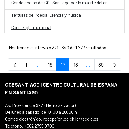
Condolencias del CCESantiago por la muerte del dramaturgo Claudio Di Girolamo
Tertulias de Poesía, Ciencia y Música
Candlelight memorial
Mostrando el intervalo 321 - 340 de 1.777 resultados.
1
...
16
17
18
...
89
Página
Páginas intermedias Use TAB para despla
Página
Página
Página
Páginas intermedi
Página
CCESANTIAGO | CENTRO CULTURAL DE ESPAÑA
EN SANTIAGO
Av. Providencia 927, (Metro Salvador)
De lunes a sábado, de 10:00 a 20:00 h
Correo electrónico: recepcion.cc.chile@aecid.es
Teléfono: +562 2795 9700