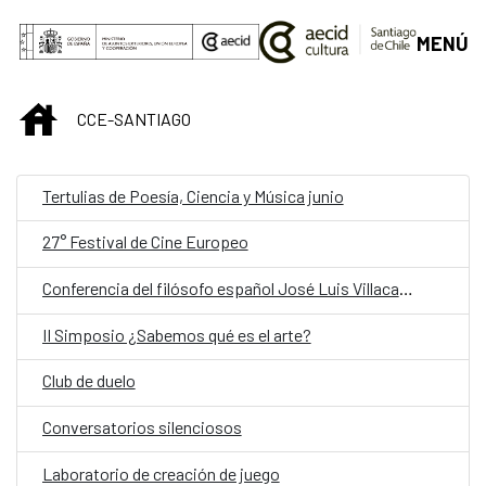
Saltar al contenido principal
MENÚ
INICIO
CCE-SANTIAGO
Tertulias de Poesía, Ciencia y Música junio
27° Festival de Cine Europeo
Conferencia del filósofo español José Luis Villacañas: La Escuela de Madrid
II Simposio ¿Sabemos qué es el arte?
Club de duelo
Conversatorios silenciosos
Laboratorio de creación de juego