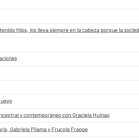
nido hijos, los lleva siempre en la cabeza porque la socie
aciones
Nuevo
ancestral y contemporáneo con Graciela Huinao
ris, Gabriela Pijama y Frucola Frappe