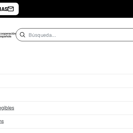
IAS
Barra de búsqueda
egibles
ns