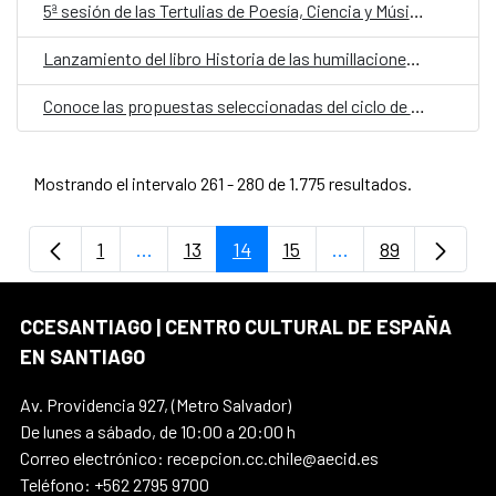
5ª sesión de las Tertulias de Poesía, Ciencia y Música 2025
Lanzamiento del libro Historia de las humillaciones de Jorge Marchant Lazcano
Conoce las propuestas seleccionadas del ciclo de residencias Para la naturaleza, ¿Qué es lo humano?
Mostrando el intervalo 261 - 280 de 1.775 resultados.
1
...
13
14
15
...
89
Página
Páginas intermedias Use TAB para despla
Página
Página
Página
Páginas intermedi
Página
CCESANTIAGO | CENTRO CULTURAL DE ESPAÑA
EN SANTIAGO
Av. Providencia 927, (Metro Salvador)
De lunes a sábado, de 10:00 a 20:00 h
Correo electrónico: recepcion.cc.chile@aecid.es
Teléfono: +562 2795 9700