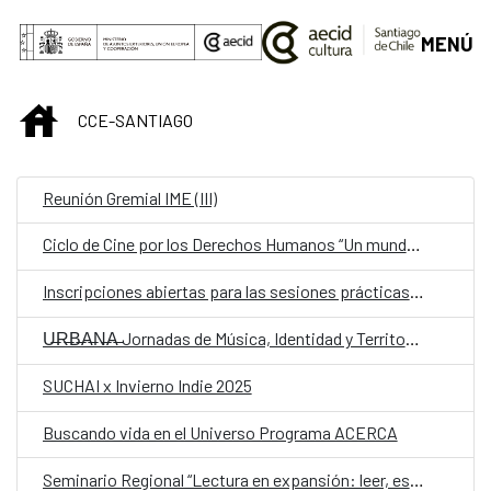
Saltar al contenido principal
MENÚ
INICIO
CCE-SANTIAGO
Reunión Gremial IME (III)
Ciclo de Cine por los Derechos Humanos “Un mundo en movimiento”.
Inscripciones abiertas para las sesiones prácticas para el “2do Conversatorio silencioso sobre Ecofeminismo”
U̶R̶B̶A̶N̶A̶ Jornadas de Música, Identidad y Territorio
SUCHAI x Invierno Indie 2025
Buscando vida en el Universo Programa ACERCA
Seminario Regional “Lectura en expansión: leer, escribir y mediar en la era digital”