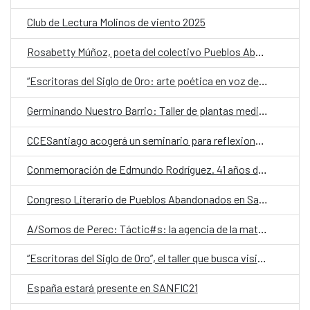
Club de Lectura Molinos de viento 2025
Rosabetty Múñoz, poeta del colectivo Pueblos Abandonados: “No queremos ir a Santiago a buscar reconocimiento”
“Escritoras del Siglo de Oro: arte poética en voz de mujer”, una clínica o taller de formación previo al IX Festival de Verso Clásico
Germinando Nuestro Barrio: Taller de plantas medicinales y ungüentos
CCESantiago acogerá un seminario para reflexionar sobre cómo la era digital está cambiando la lectura y la escritura
Conmemoración de Edmundo Rodríguez. 41 años de VIH en Chile
Congreso Literario de Pueblos Abandonados en Santiago: “Lo que juramos no hacer”
A/Somos de Perec: Táctic#s: la agencia de la materia y Seno Skyring
“Escritoras del Siglo de Oro”, el taller que busca visibilizar el trabajo literario de las mujeres en los siglos XVI y XVII
España estará presente en SANFIC21