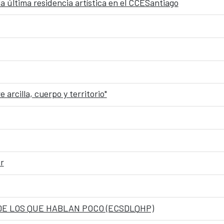
a última residencia artística en el CCESantiago
 arcilla, cuerpo y territorio"
r
 DE LOS QUE HABLAN POCO (ECSDLQHP)