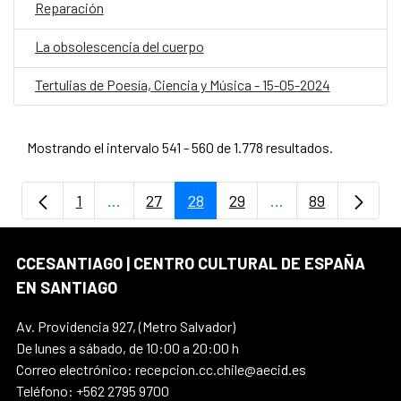
Reparación
La obsolescencia del cuerpo
Tertulias de Poesía, Ciencia y Música - 15-05-2024
Mostrando el intervalo 541 - 560 de 1.778 resultados.
1
...
27
28
29
...
89
Página
Páginas intermedias Use TAB para despla
Página
Página
Página
Páginas intermedi
Página
CCESANTIAGO | CENTRO CULTURAL DE ESPAÑA
EN SANTIAGO
Av. Providencia 927, (Metro Salvador)
De lunes a sábado, de 10:00 a 20:00 h
Correo electrónico: recepcion.cc.chile@aecid.es
Teléfono: +562 2795 9700