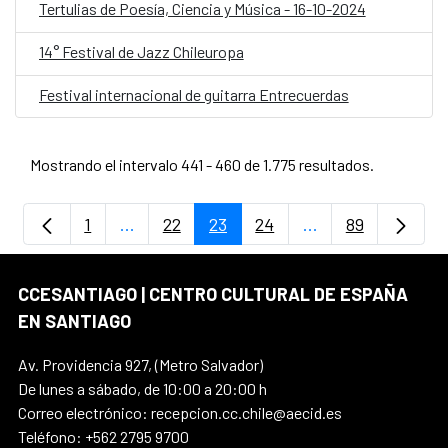
Tertulias de Poesía, Ciencia y Música - 16-10-2024
14° Festival de Jazz Chileuropa
Festival internacional de guitarra Entrecuerdas
Mostrando el intervalo 441 - 460 de 1.775 resultados.
1
...
22
23
24
...
89
Página
Páginas intermedias Use TAB para despla
Página
Página
Página
Páginas intermedi
Página
CCESANTIAGO | CENTRO CULTURAL DE ESPAÑA
EN SANTIAGO
Av. Providencia 927, (Metro Salvador)
De lunes a sábado, de 10:00 a 20:00 h
Correo electrónico: recepcion.cc.chile@aecid.es
Teléfono: +562 2795 9700