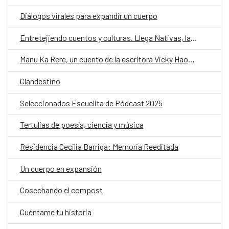
Diálogos virales para expandir un cuerpo
Entretejiendo cuentos y culturas. Llega Nativas, la cuarta temporada de Cuentos en Red
Manu Ka Rere, un cuento de la escritora Vicky Haoa, inaugura la cuarta edición de Cuentos en RedManu Ka Rere, un cuento de la escritora Vicky Haoa, inaugura la cuarta edición de Cuentos en Red
Clandestino
Seleccionados Escuelita de Pódcast 2025
Tertulias de poesía, ciencia y música
Residencia Cecilia Barriga: Memoria Reeditada
Un cuerpo en expansión
Cosechando el compost
Cuéntame tu historia