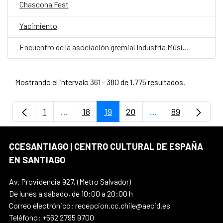
Chascona Fest
Yacimiento
Encuentro de la asociación gremial Industria Música Electrónica Independiente de Chile
Mostrando el intervalo 361 - 380 de 1.775 resultados.
1
...
18
19
20
...
89
Página
Páginas intermedias Use TAB para despla
Página
Página
Página
Páginas intermedi
Página
CCESANTIAGO | CENTRO CULTURAL DE ESPAÑA
EN SANTIAGO
Av. Providencia 927, (Metro Salvador)
De lunes a sábado, de 10:00 a 20:00 h
Correo electrónico: recepcion.cc.chile@aecid.es
Teléfono: +562 2795 9700