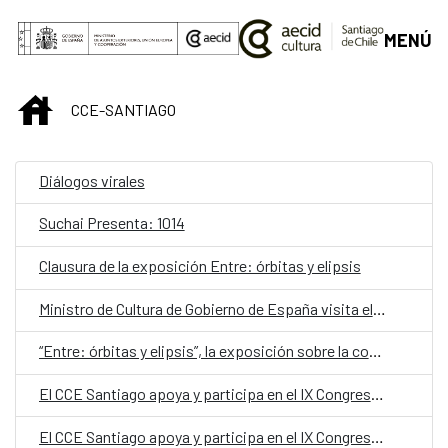
Saltar al contenido principal
MENÚ
INICIO
CCE-SANTIAGO
Diálogos virales
Suchai Presenta: 1014
Clausura de la exposición Entre: órbitas y elipsis
Ministro de Cultura de Gobierno de España visita el CCE Santiago y se reúne con equipo del proyecto Archivo del Exilio Español en Chile
“Entre: órbitas y elipsis”, la exposición sobre la conciliación entre maternidad y creación artística se despide con un concierto en el CCESantiago
El CCE Santiago apoya y participa en el IX Congreso Iberoamericano de Cultura que se celebra en Chile
El CCE Santiago apoya y participa en el IX Congreso Iberoamericano de Cultura que se celebra en Chile