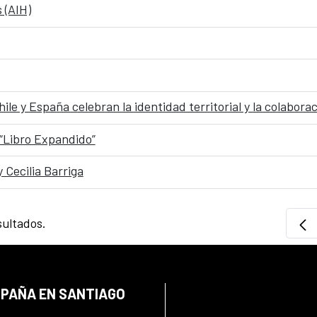
 (AIH)
e y España celebran la identidad territorial y la colaborac
 “Libro Expandido”
 Cecilia Barriga
sultados.
SPAÑA EN SANTIAGO