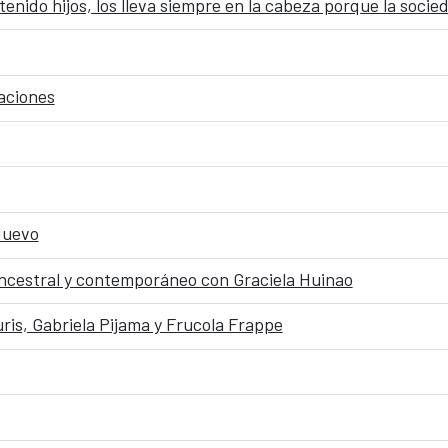
nido hijos, los lleva siempre en la cabeza porque la socie
aciones
Nuevo
ancestral y contemporáneo con Graciela Huinao
ris, Gabriela Pijama y Frucola Frappe