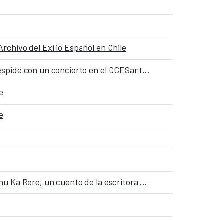
rchivo del Exilio Español en Chile
“Entre: órbitas y elipsis”, la exposición sobre la conciliación entre maternidad y creación artística se despide con un concierto en el CCESantiago
e
e
Manu Ka Rere, un cuento de la escritora Vicky Haoa, inaugura la cuarta edición de Cuentos en RedManu Ka Rere, un cuento de la escritora Vicky Haoa, inaugura la cuarta edición de Cuentos en Red