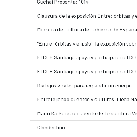
Suchai Presenta: 1014
Clausura de la exposición Entre: órbitas y e
Ministro de Cultura de Gobierno de España 
El CCE Santiago apoya y participa en el IX
El CCE Santiago apoya y participa en el IX
Diálogos virales para expandir un cuerpo
Entretejiendo cuentos y culturas. Llega N
Clandestino