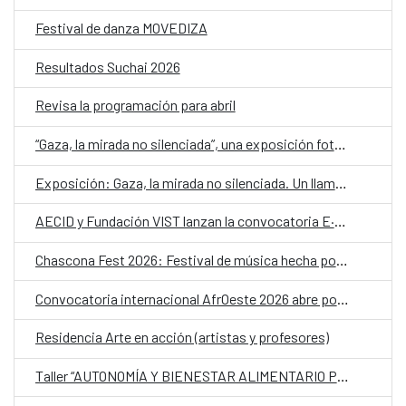
Festival de danza MOVEDIZA
Resultados Suchai 2026
Revisa la programación para abril
“Gaza, la mirada no silenciada”, una exposición fotográfica en el CCESantiago para despertar conciencias sobre la devastación del territorio palestino
Exposición: Gaza, la mirada no silenciada. Un llamamiento a no mirar hacia otro lado
AECID y Fundación VIST lanzan la convocatoria E·CO/26] Sobre el tiempo
Chascona Fest 2026: Festival de música hecha por mujeres
Convocatoria internacional AfrOeste 2026 abre postulaciones para residencias artísticas en América Latina y África
Residencia Arte en acción (artistas y profesores)
Taller “AUTONOMÍA Y BIENESTAR ALIMENTARIO PARA MUJERES” del proyecto “Germinando nuestro barrio”