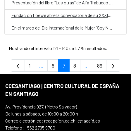
Presentación del libro “Las otras" de Alia Trabucco Zerán
Fundación Loewe abre la convocatoria de su XXXIX Premio Internacional de Poesía 2026
En el marco del Día Internacional de la Mujer “Soy Nevenka”, película de la directora Icíar Bollaín
Mostrando el intervalo 121 - 140 de 1.778 resultados.
1
...
6
7
8
...
89
Página
Páginas intermedias Use TAB para despl
Página
Página
Página
Páginas intermedia
Página
CCESANTIAGO | CENTRO CULTURAL DE ESPAÑA
EN SANTIAGO
Av. Providencia 927, (Metro Salvador)
De lunes a sábado, de 10:00 a 20:00 h
Correo electrónico: recepcion.cc.chile@aecid.es
Teléfono: +562 2795 9700