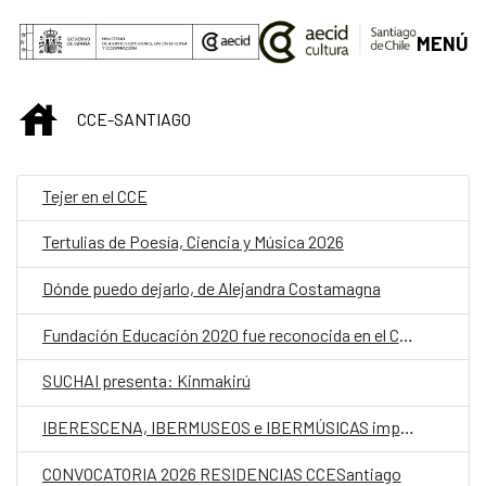
Saltar al contenido principal
MENÚ
INICIO
CCE-SANTIAGO
Tejer en el CCE
Tertulias de Poesía, Ciencia y Música 2026
Dónde puedo dejarlo, de Alejandra Costamagna
Fundación Educación 2020 fue reconocida en el CCESantiago como ganadora nacional del Premio Iberoamericano de Educación en Derechos Humanos “Óscar Arnulfo Romero”
SUCHAI presenta: Kinmakirú
IBERESCENA, IBERMUSEOS e IBERMÚSICAS impulsan proyecto para analizar la participación de las mujeres en la gestión cultural
CONVOCATORIA 2026 RESIDENCIAS CCESantiago