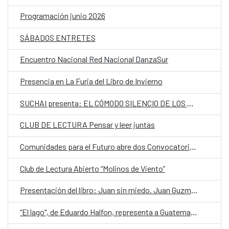
Programación junio 2026
SÁBADOS ENTRETES
Encuentro Nacional Red Nacional DanzaSur
Presencia en La Furia del Libro de Invierno
SUCHAI presenta: EL CÓMODO SILENCIO DE LOS QUE HABLAN POCO (ECSDLQHP)
CLUB DE LECTURA Pensar y leer juntas
Comunidades para el Futuro abre dos Convocatorias para personas jóvenes relacionadas con las Artes Escénicas Iberoamericanas
Club de Lectura Abierto “Molinos de Viento”
Presentación del libro: Juan sin miedo. Juan Guzmán Tapia, el juez que procesó a Pinochet, de Julia Guzmán Watine
“El lago", de Eduardo Halfon, representa a Guatemala en la quinta edición de Cuentos en Red