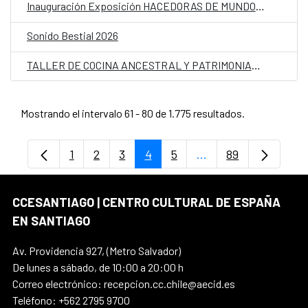
Inauguración Exposición HACEDORAS DE MUNDOS. Prácticas artísticas y activistas en la Cuenca del Aconcagua
Sonido Bestial 2026
TALLER DE COCINA ANCESTRAL Y PATRIMONIAL del proyecto “Germinando nuestro barrio”
Mostrando el intervalo 61 - 80 de 1.775 resultados.
1
2
3
4
5
...
89
Página
Página
Página
Página
Página
Páginas intermedias
Página
CCESANTIAGO | CENTRO CULTURAL DE ESPAÑA
EN SANTIAGO
Av. Providencia 927, (Metro Salvador)
De lunes a sábado, de 10:00 a 20:00 h
Correo electrónico: recepcion.cc.chile@aecid.es
Teléfono: +562 2795 9700