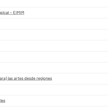
sical – EIMIM
 para) las artes desde regiones
les