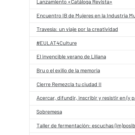
Lanzamiento «Catáloga Revista»
Encuentro IB de Mujeres en la Industria Mu
Travesía: un viaje por la creatividad
#EULAT4Culture
El invencible verano de Liliana
Bru o el exilio de la memoria
Cierre Remezcla tu ciudad II
Acercar, difundir, inscribir y resistir en (y
Sobremesa
Taller de fermentación: escuchas (im)posib