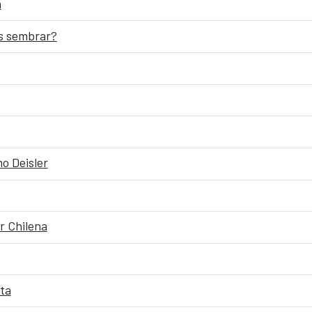
a
s sembrar?
mo Deisler
r Chilena
sta