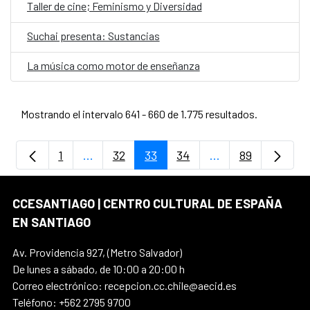
Taller de cine; Feminismo y Diversidad
Suchai presenta: Sustancias
La música como motor de enseñanza
Mostrando el intervalo 641 - 660 de 1.775 resultados.
1
...
32
33
34
...
89
Página
Páginas intermedias Use TAB para despla
Página
Página
Página
Páginas intermedi
Página
CCESANTIAGO | CENTRO CULTURAL DE ESPAÑA
EN SANTIAGO
Av. Providencia 927, (Metro Salvador)
De lunes a sábado, de 10:00 a 20:00 h
Correo electrónico: recepcion.cc.chile@aecid.es
Teléfono: +562 2795 9700