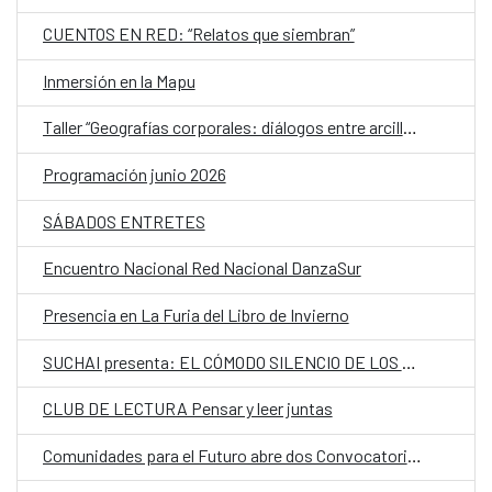
CUENTOS EN RED: “Relatos que siembran”
Inmersión en la Mapu
Taller “Geografías corporales: diálogos entre arcilla, cuerpo y territorio"
Programación junio 2026
SÁBADOS ENTRETES
Encuentro Nacional Red Nacional DanzaSur
Presencia en La Furia del Libro de Invierno
SUCHAI presenta: EL CÓMODO SILENCIO DE LOS QUE HABLAN POCO (ECSDLQHP)
CLUB DE LECTURA Pensar y leer juntas
Comunidades para el Futuro abre dos Convocatorias para personas jóvenes relacionadas con las Artes Escénicas Iberoamericanas