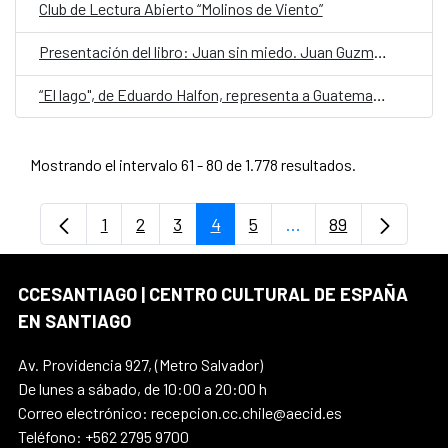
Club de Lectura Abierto “Molinos de Viento”
Presentación del libro: Juan sin miedo. Juan Guzmán Tapia, el juez que procesó a Pinochet, de Julia Guzmán Watine
“El lago", de Eduardo Halfon, representa a Guatemala en la quinta edición de Cuentos en Red
Mostrando el intervalo 61 - 80 de 1.778 resultados.
1
2
3
4
5
...
89
Página
Página
Página
Página
Página
Páginas intermedias
Página
CCESANTIAGO | CENTRO CULTURAL DE ESPAÑA
EN SANTIAGO
Av. Providencia 927, (Metro Salvador)
De lunes a sábado, de 10:00 a 20:00 h
Correo electrónico: recepcion.cc.chile@aecid.es
Teléfono: +562 2795 9700