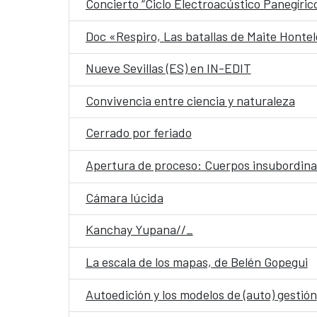
Concierto “Ciclo Electroacústico Panegíric
Doc «Respiro, Las batallas de Maite Hontel
Nueve Sevillas (ES) en IN-EDIT
Convivencia entre ciencia y naturaleza
Cerrado por feriado
Apertura de proceso: Cuerpos insubordinad
Cámara lúcida
Kanchay Yupana//_
La escala de los mapas, de Belén Gopegui
Autoedición y los modelos de (auto) gestión