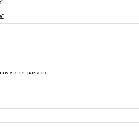
o”
é”
os y otros paisajes