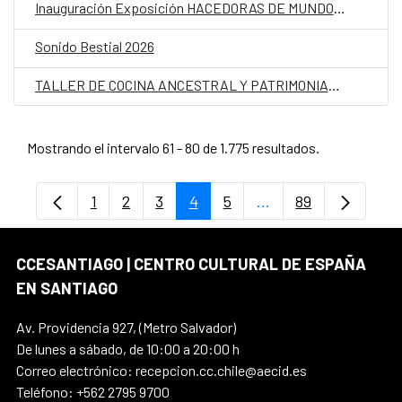
Inauguración Exposición HACEDORAS DE MUNDOS. Prácticas artísticas y activistas en la Cuenca del Aconcagua
Sonido Bestial 2026
TALLER DE COCINA ANCESTRAL Y PATRIMONIAL del proyecto “Germinando nuestro barrio”
Mostrando el intervalo 61 - 80 de 1.775 resultados.
1
2
3
4
5
...
89
Página
Página
Página
Página
Página
Páginas intermedias
Página
CCESANTIAGO | CENTRO CULTURAL DE ESPAÑA
EN SANTIAGO
Av. Providencia 927, (Metro Salvador)
De lunes a sábado, de 10:00 a 20:00 h
Correo electrónico: recepcion.cc.chile@aecid.es
Teléfono: +562 2795 9700