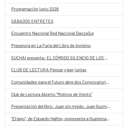
Programación junio 2026
SÁBADOS ENTRETES
Encuentro Nacional Red Nacional DanzaSur
Presencia en La Furia del Libro de Invierno
SUCHAI presenta: EL CÓMODO SILENCIO DE LOS QUE HABLAN POCO (ECSDLQHP)
CLUB DE LECTURA Pensar y leer juntas
Comunidades para el Futuro abre dos Convocatorias para personas jóvenes relacionadas con las Artes Escénicas Iberoamericanas
Club de Lectura Abierto “Molinos de Viento”
Presentación del libro: Juan sin miedo. Juan Guzmán Tapia, el juez que procesó a Pinochet, de Julia Guzmán Watine
“El lago", de Eduardo Halfon, representa a Guatemala en la quinta edición de Cuentos en Red