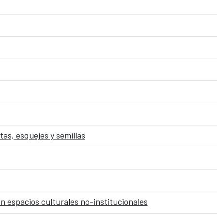
tas, esquejes y semillas
en espacios culturales no-institucionales