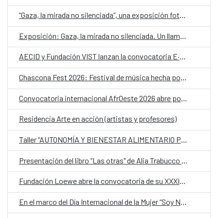
“Gaza, la mirada no silenciada”, una exposición fotográfica en el CCESantiago para despertar conciencias sobre la devastación del territorio palestino
Exposición: Gaza, la mirada no silenciada. Un llamamiento a no mirar hacia otro lado
AECID y Fundación VIST lanzan la convocatoria E·CO/26] Sobre el tiempo
Chascona Fest 2026: Festival de música hecha por mujeres
Convocatoria internacional AfrOeste 2026 abre postulaciones para residencias artísticas en América Latina y África
Residencia Arte en acción (artistas y profesores)
Taller “AUTONOMÍA Y BIENESTAR ALIMENTARIO PARA MUJERES” del proyecto “Germinando nuestro barrio”
Presentación del libro “Las otras" de Alia Trabucco Zerán
Fundación Loewe abre la convocatoria de su XXXIX Premio Internacional de Poesía 2026
En el marco del Día Internacional de la Mujer “Soy Nevenka”, película de la directora Icíar Bollaín