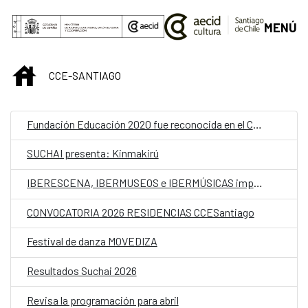
Saltar al contenido principal
MENÚ
INICIO
CCE-SANTIAGO
Fundación Educación 2020 fue reconocida en el CCESantiago como ganadora nacional del Premio Iberoamericano de Educación en Derechos Humanos “Óscar Arnulfo Romero”
SUCHAI presenta: Kinmakirú
IBERESCENA, IBERMUSEOS e IBERMÚSICAS impulsan proyecto para analizar la participación de las mujeres en la gestión cultural
CONVOCATORIA 2026 RESIDENCIAS CCESantiago
Festival de danza MOVEDIZA
Resultados Suchai 2026
Revisa la programación para abril