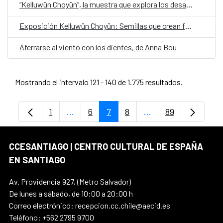
“Kelluwün Choyün”, la muestra que explora los desafíos y el aprendizaje del trabajo artístico y audiovisual en infancias mapuche
Exposición Kelluwün Choyün: Semillas que crean futuro
Aferrarse al viento con los dientes, de Anna Bou
Mostrando el intervalo 121 - 140 de 1.775 resultados.
1
...
6
7
8
...
89
Página
Páginas intermedias Use TAB para despl
Página
Página
Página
Páginas intermedia
Página
CCESANTIAGO | CENTRO CULTURAL DE ESPAÑA
EN SANTIAGO
Av. Providencia 927, (Metro Salvador)
De lunes a sábado, de 10:00 a 20:00 h
Correo electrónico: recepcion.cc.chile@aecid.es
Teléfono: +562 2795 9700