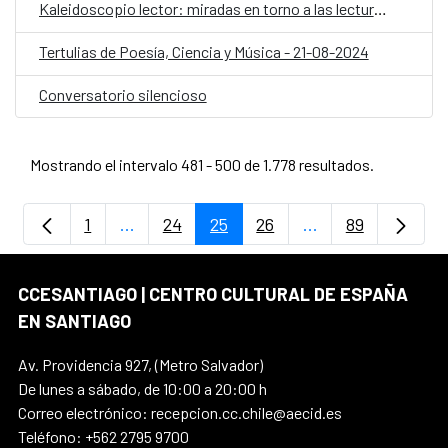
Kaleidoscopio lector: miradas en torno a las lecturas para las infancias y adolescencia
Tertulias de Poesía, Ciencia y Música - 21-08-2024
Conversatorio silencioso
Mostrando el intervalo 481 - 500 de 1.778 resultados.
1
...
24
25
26
...
89
Página
Páginas intermedias Use TAB para despla
Página
Página
Página
Páginas intermedi
Página
CCESANTIAGO | CENTRO CULTURAL DE ESPAÑA
EN SANTIAGO
Av. Providencia 927, (Metro Salvador)
De lunes a sábado, de 10:00 a 20:00 h
Correo electrónico: recepcion.cc.chile@aecid.es
Teléfono: +562 2795 9700