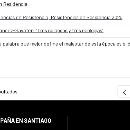
en Residencia
dencias en Resistencia, Resistencias en Residencia 2025
ández-Savater: “Tres colapsos y tres ecologías”
 palabra que mejor define el malestar de esta época es el
sultados.
SPAÑA EN SANTIAGO