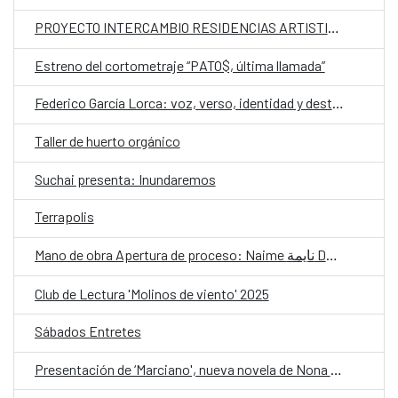
PROYECTO INTERCAMBIO RESIDENCIAS ARTISTICAS
Estreno del cortometraje “PATO$, última llamada”
Federico García Lorca: voz, verso, identidad y destino CLÍNICA 2
Taller de huerto orgánico
Suchai presenta: Inundaremos
Terrapolis
Mano de obra Apertura de proceso: Naime نايمة Danzar una lengua olvidada
Club de Lectura 'Molinos de viento' 2025
Sábados Entretes
Presentación de ‘Marciano', nueva novela de Nona Fernández