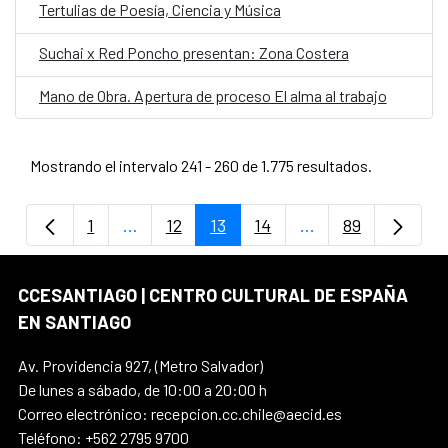
Tertulias de Poesía, Ciencia y Música
Suchai x Red Poncho presentan: Zona Costera
Mano de Obra. Apertura de proceso El alma al trabajo
Mostrando el intervalo 241 - 260 de 1.775 resultados.
1
...
12
13
14
...
89
Página
Páginas intermedias Use TAB para despla
Página
Página
Página
Páginas intermedi
Página
CCESANTIAGO | CENTRO CULTURAL DE ESPAÑA
EN SANTIAGO
Av. Providencia 927, (Metro Salvador)
De lunes a sábado, de 10:00 a 20:00 h
Correo electrónico: recepcion.cc.chile@aecid.es
Teléfono: +562 2795 9700