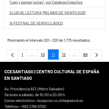
“Leer y pensar juntas”, por Catáloga Colectiva
CLUB DE LECTURA ‘MOLINOS DE VIENTO 2025’
IX FESTIVAL DE VERSO CLÁSICO
Mostrando el intervalo 201 - 220 de 1.775 resultados.
1
...
10
11
12
...
89
Página
Páginas intermedias Use TAB para despla
Página
Página
Página
Páginas intermedi
Página
CCESANTIAGO | CENTRO CULTURAL DE ESPAÑA
EN SANTIAGO
Av. Providencia 927, (Metro Salvador)
De lunes a sábado, de 10:00 a 20:00 h
Correo electrónico: recepcion.cc.chile@aecid.es
Teléfono: +562 2795 9700