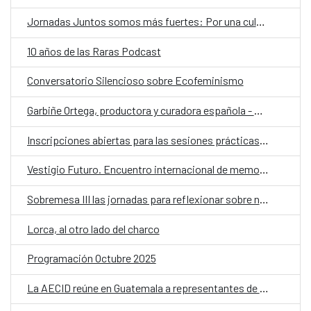
Jornadas Juntos somos más fuertes: Por una cultura más accesible
10 años de las Raras Podcast
Conversatorio Silencioso sobre Ecofeminismo
Garbiñe Ortega, productora y curadora española - La figura del curador es más importante que nunca porque sirve para ordenar la enorme cantidad de películas que hay
Inscripciones abiertas para las sesiones prácticas para el último Conversatorio Silenciosos sobre “Fabricación de Juegos Inclusivos”
Vestigio Futuro. Encuentro internacional de memorias y patrimonios disidentes.
Sobremesa III las jornadas para reflexionar sobre nuestro hacer como sociedad a través del alimento
Lorca, al otro lado del charco
Programación Octubre 2025
La AECID reúne en Guatemala a representantes de organizaciones LGTBI+ en una llamada regional contra los discursos de odio y en defensa de la diversidad