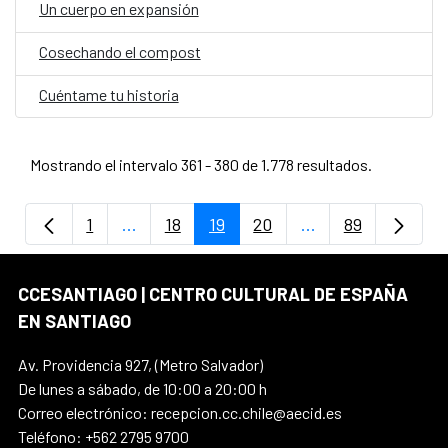
Un cuerpo en expansión
Cosechando el compost
Cuéntame tu historia
Mostrando el intervalo 361 - 380 de 1.778 resultados.
1
...
18
19
20
...
89
Página
Páginas intermedias Use TAB para despla
Página
Página
Página
Páginas intermedi
Página
CCESANTIAGO | CENTRO CULTURAL DE ESPAÑA
EN SANTIAGO
Av. Providencia 927, (Metro Salvador)
De lunes a sábado, de 10:00 a 20:00 h
Correo electrónico: recepcion.cc.chile@aecid.es
Teléfono: +562 2795 9700