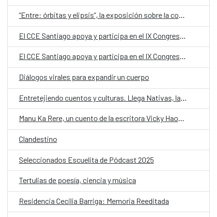
“Entre: órbitas y elipsis”, la exposición sobre la conciliación entre maternidad y creación artística se despide con un concierto en el CCESantiago
El CCE Santiago apoya y participa en el IX Congreso Iberoamericano de Cultura que se celebra en Chile
El CCE Santiago apoya y participa en el IX Congreso Iberoamericano de Cultura que se celebra en Chile
Diálogos virales para expandir un cuerpo
Entretejiendo cuentos y culturas. Llega Nativas, la cuarta temporada de Cuentos en Red
Manu Ka Rere, un cuento de la escritora Vicky Haoa, inaugura la cuarta edición de Cuentos en RedManu Ka Rere, un cuento de la escritora Vicky Haoa, inaugura la cuarta edición de Cuentos en Red
Clandestino
Seleccionados Escuelita de Pódcast 2025
Tertulias de poesía, ciencia y música
Residencia Cecilia Barriga: Memoria Reeditada