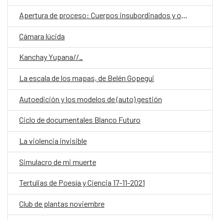
Apertura de proceso: Cuerpos insubordinados y otros paisajes
Cámara lúcida
Kanchay Yupana//_
La escala de los mapas, de Belén Gopegui
Autoedición y los modelos de (auto) gestión
Ciclo de documentales Blanco Futuro
La violencia invisible
Simulacro de mi muerte
Tertulias de Poesía y Ciencia 17-11-2021
Club de plantas noviembre