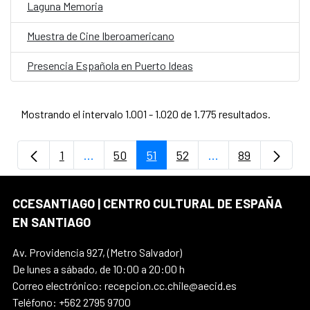
Laguna Memoria
Muestra de Cine Iberoamericano
Presencia Española en Puerto Ideas
Mostrando el intervalo 1.001 - 1.020 de 1.775 resultados.
1
...
50
51
52
...
89
Página
Páginas intermedias Use TAB para despla
Página
Página
Página
Páginas intermedi
Página
CCESANTIAGO | CENTRO CULTURAL DE ESPAÑA
EN SANTIAGO
Av. Providencia 927, (Metro Salvador)
De lunes a sábado, de 10:00 a 20:00 h
Correo electrónico: recepcion.cc.chile@aecid.es
Teléfono: +562 2795 9700