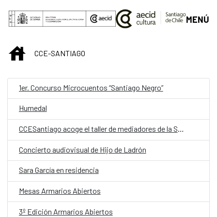
Saltar al contenido principal
MENÚ
INICIO
CCE-SANTIAGO
1er. Concurso Microcuentos “Santiago Negro”
Humedal
CCESantiago acoge el taller de mediadores de la Sala K
Concierto audiovisual de Hijo de Ladrón
Sara García en residencia
Mesas Armarios Abiertos
3º Edición Armarios Abiertos