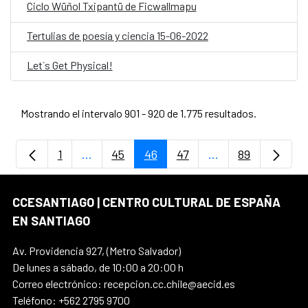
Ciclo Wüñol Txipantü de Ficwallmapu
Tertulias de poesía y ciencia 15-06-2022
Let´s Get Physical!
Mostrando el intervalo 901 - 920 de 1.775 resultados.
1
...
45
46
47
...
89
Página
Páginas intermedias Use TAB para despla
Página
Página
Página
Páginas intermedi
Página
CCESANTIAGO | CENTRO CULTURAL DE ESPAÑA
EN SANTIAGO
Av. Providencia 927, (Metro Salvador)
De lunes a sábado, de 10:00 a 20:00 h
Correo electrónico: recepcion.cc.chile@aecid.es
Teléfono: +562 2795 9700