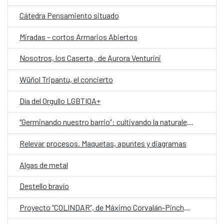
Cátedra Pensamiento situado
Miradas – cortos Armarios Abiertos
Nosotros, los Caserta, de Aurora Venturini
Wüñol Tripantu, el concierto
Día del Orgullo LGBTIQA+
“Germinando nuestro barrio”: cultivando la naturaleza y la comunidad
Relevar procesos. Maquetas, apuntes y diagramas
Algas de metal
Destello bravío
Proyecto “COLINDAR”, de Máximo Corvalán-Pincheira ganador de Cultura Resident