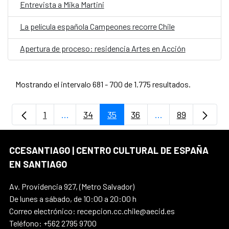
Entrevista a Mika Martini
La película española Campeones recorre Chile
Apertura de proceso: residencia Artes en Acción
Mostrando el intervalo 681 - 700 de 1.775 resultados.
1
...
34
35
36
...
89
Página
Páginas intermedias Use TAB para despla
Página
Página
Página
Páginas intermedi
Página
CCESANTIAGO | CENTRO CULTURAL DE ESPAÑA
EN SANTIAGO
Av. Providencia 927, (Metro Salvador)
De lunes a sábado, de 10:00 a 20:00 h
Correo electrónico: recepcion.cc.chile@aecid.es
Teléfono: +562 2795 9700