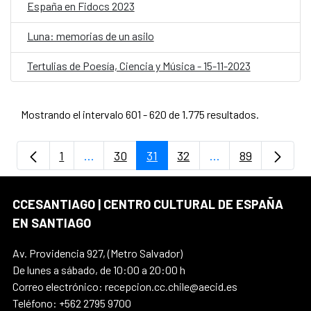
España en Fidocs 2023
Luna: memorias de un asilo
Tertulias de Poesía, Ciencia y Música - 15-11-2023
Mostrando el intervalo 601 - 620 de 1.775 resultados.
1
...
30
31
32
...
89
Página
Páginas intermedias Use TAB para despla
Página
Página
Página
Páginas intermedi
Página
CCESANTIAGO | CENTRO CULTURAL DE ESPAÑA
EN SANTIAGO
Av. Providencia 927, (Metro Salvador)
De lunes a sábado, de 10:00 a 20:00 h
Correo electrónico: recepcion.cc.chile@aecid.es
Teléfono: +562 2795 9700