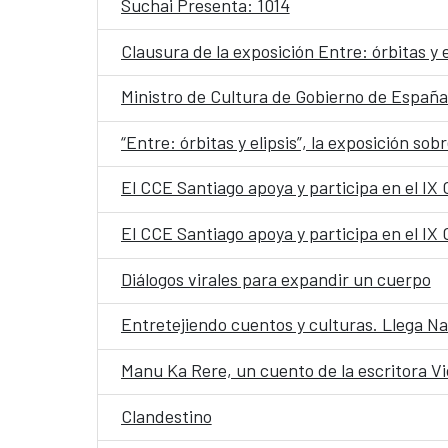
Suchai Presenta: 1014
Clausura de la exposición Entre: órbitas y e
Ministro de Cultura de Gobierno de España 
El CCE Santiago apoya y participa en el IX
El CCE Santiago apoya y participa en el IX
Diálogos virales para expandir un cuerpo
Entretejiendo cuentos y culturas. Llega N
Clandestino