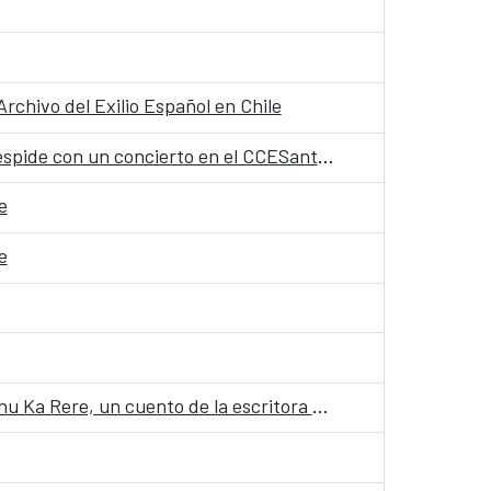
rchivo del Exilio Español en Chile
“Entre: órbitas y elipsis”, la exposición sobre la conciliación entre maternidad y creación artística se despide con un concierto en el CCESantiago
e
e
Manu Ka Rere, un cuento de la escritora Vicky Haoa, inaugura la cuarta edición de Cuentos en RedManu Ka Rere, un cuento de la escritora Vicky Haoa, inaugura la cuarta edición de Cuentos en Red