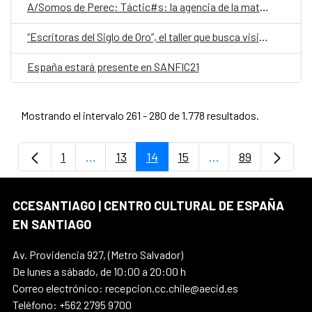
A/Somos de Perec: Táctic#s: la agencia de la materia y Seno Skyring
“Escritoras del Siglo de Oro”, el taller que busca visibilizar el trabajo literario de las mujeres en los siglos XVI y XVII
España estará presente en SANFIC21
Mostrando el intervalo 261 - 280 de 1.778 resultados.
1
...
13
14
15
...
89
Página
Páginas intermedias Use TAB para despla
Página
Página
Página
Páginas intermedi
Página
CCESANTIAGO | CENTRO CULTURAL DE ESPAÑA
EN SANTIAGO
Av. Providencia 927, (Metro Salvador)
De lunes a sábado, de 10:00 a 20:00 h
Correo electrónico: recepcion.cc.chile@aecid.es
Teléfono: +562 2795 9700