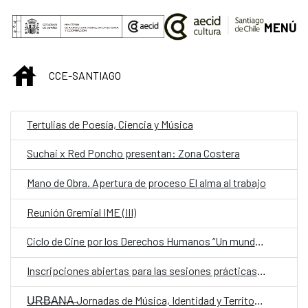
Saltar al contenido principal
MENÚ
INICIO
CCE-SANTIAGO
Tertulias de Poesía, Ciencia y Música
Suchai x Red Poncho presentan: Zona Costera
Mano de Obra. Apertura de proceso El alma al trabajo
Reunión Gremial IME (III)
Ciclo de Cine por los Derechos Humanos “Un mundo en movimiento”.
Inscripciones abiertas para las sesiones prácticas para el “2do Conversatorio silencioso sobre Ecofeminismo”
U̶R̶B̶A̶N̶A̶ Jornadas de Música, Identidad y Territorio