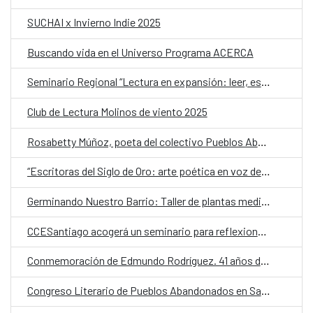
SUCHAI x Invierno Indie 2025
Buscando vida en el Universo Programa ACERCA
Seminario Regional “Lectura en expansión: leer, escribir y mediar en la era digital”
Club de Lectura Molinos de viento 2025
Rosabetty Múñoz, poeta del colectivo Pueblos Abandonados: “No queremos ir a Santiago a buscar reconocimiento”
“Escritoras del Siglo de Oro: arte poética en voz de mujer”, una clínica o taller de formación previo al IX Festival de Verso Clásico
Germinando Nuestro Barrio: Taller de plantas medicinales y ungüentos
CCESantiago acogerá un seminario para reflexionar sobre cómo la era digital está cambiando la lectura y la escritura
Conmemoración de Edmundo Rodríguez. 41 años de VIH en Chile
Congreso Literario de Pueblos Abandonados en Santiago: “Lo que juramos no hacer”