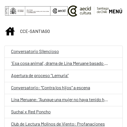
Saltar al contenido principal
MENÚ
INICIO
CCE-SANTIAGO
Conversatorio Silencioso
'Esa cosa animal', drama de Lina Meruane basado en su ensayo 'Contra los hijos'
Apertura de proceso “Lemuria”
Conversatorio: "Contra los hijos" a escena
Lina Meruane: “Aunque una mujer no haya tenido hijos, los lleva siempre en la cabeza porque la sociedad se encarga de recordárselo”
Suchai x Red Poncho
Club de Lectura Molinos de Viento: Profanaciones