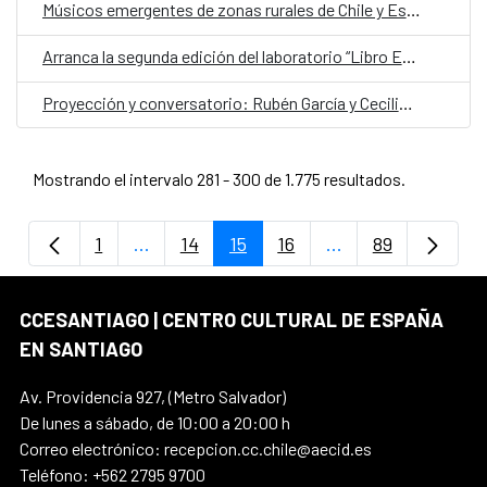
Músicos emergentes de zonas rurales de Chile y España celebran la identidad territorial y la colaboración cultural
Arranca la segunda edición del laboratorio “Libro Expandido”
Proyección y conversatorio: Rubén García y Cecilia Barriga
Mostrando el intervalo 281 - 300 de 1.775 resultados.
1
...
14
15
16
...
89
Página
Páginas intermedias Use TAB para despla
Página
Página
Página
Páginas intermedi
Página
CCESANTIAGO | CENTRO CULTURAL DE ESPAÑA
EN SANTIAGO
Av. Providencia 927, (Metro Salvador)
De lunes a sábado, de 10:00 a 20:00 h
Correo electrónico: recepcion.cc.chile@aecid.es
Teléfono: +562 2795 9700