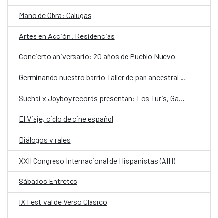
Mano de Obra: Calugas
Artes en Acción: Residencias
Concierto aniversario: 20 años de Pueblo Nuevo
Germinando nuestro barrio Taller de pan ancestral y contemporáneo con Graciela Huinao
Suchai x Joyboy records presentan: Los Turis, Gabriela Pijama y Frucola Frappe
El Viaje, ciclo de cine español
Diálogos virales
XXII Congreso Internacional de Hispanistas (AIH)
Sábados Entretes
IX Festival de Verso Clásico