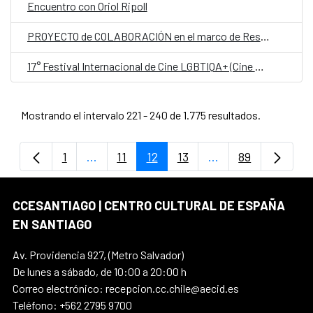
Encuentro con Oriol Ripoll
PROYECTO de COLABORACIÓN en el marco de Residencias entre Escuela de Arte de la Universidad Católica de Temuco (Chile), con el espacio de Residencias a Cobert y el Festival Ex Abrupto (España)
17° Festival Internacional de Cine LGBTIQA+ (Cine Movilh)
Mostrando el intervalo 221 - 240 de 1.775 resultados.
1
...
11
12
13
...
89
Página
Páginas intermedias Use TAB para despla
Página
Página
Página
Páginas intermedi
Página
CCESANTIAGO | CENTRO CULTURAL DE ESPAÑA
EN SANTIAGO
Av. Providencia 927, (Metro Salvador)
De lunes a sábado, de 10:00 a 20:00 h
Correo electrónico: recepcion.cc.chile@aecid.es
Teléfono: +562 2795 9700