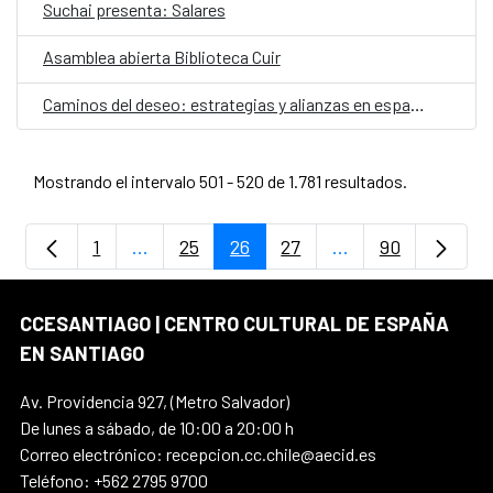
Suchai presenta: Salares
Asamblea abierta Biblioteca Cuir
Caminos del deseo: estrategias y alianzas en espacios culturales no-institucionales
Mostrando el intervalo 501 - 520 de 1.781 resultados.
1
...
25
26
27
...
90
Página
Páginas intermedias Use TAB para despla
Página
Página
Página
Páginas intermedi
Página
CCESANTIAGO | CENTRO CULTURAL DE ESPAÑA
EN SANTIAGO
Av. Providencia 927, (Metro Salvador)
De lunes a sábado, de 10:00 a 20:00 h
Correo electrónico: recepcion.cc.chile@aecid.es
Teléfono: +562 2795 9700