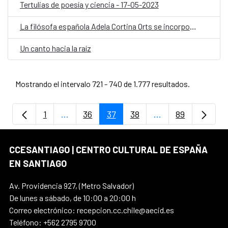
Tertulias de poesía y ciencia - 17-05-2023
La filósofa española Adela Cortina Orts se incorpora como académica honoraria
Un canto hacia la raíz
Mostrando el intervalo 721 - 740 de 1.777 resultados.
1
...
36
37
38
...
89
Página
Páginas intermedias Use TAB para despla
Página
Página
Página
Páginas intermedi
Página
CCESANTIAGO | CENTRO CULTURAL DE ESPAÑA
EN SANTIAGO
Av. Providencia 927, (Metro Salvador)
De lunes a sábado, de 10:00 a 20:00 h
Correo electrónico: recepcion.cc.chile@aecid.es
Teléfono: +562 2795 9700