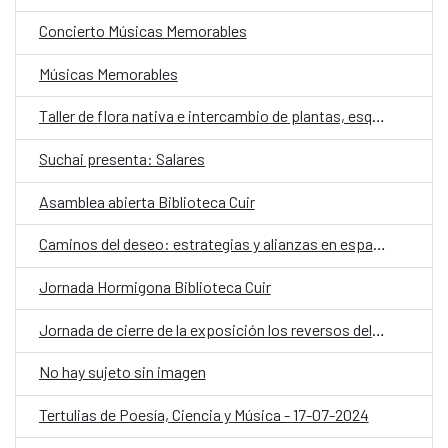
Concierto Músicas Memorables
Músicas Memorables
Taller de flora nativa e intercambio de plantas, esquejes y semillas
Suchai presenta: Salares
Asamblea abierta Biblioteca Cuir
Caminos del deseo: estrategias y alianzas en espacios culturales no-institucionales
Jornada Hormigona Biblioteca Cuir
Jornada de cierre de la exposición los reversos del saqueo: Momificación
No hay sujeto sin imagen
Tertulias de Poesía, Ciencia y Música - 17-07-2024