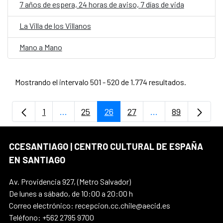
7 años de espera, 24 horas de aviso, 7 días de vida
La Villa de los Villanos
Mano a Mano
Mostrando el intervalo 501 - 520 de 1.774 resultados.
1
...
25
26
27
...
89
Página
Páginas intermedias Use TAB para despla
Página
Página
Página
Páginas intermedi
Página
CCESANTIAGO | CENTRO CULTURAL DE ESPAÑA
EN SANTIAGO
Av. Providencia 927, (Metro Salvador)
De lunes a sábado, de 10:00 a 20:00 h
Correo electrónico: recepcion.cc.chile@aecid.es
Teléfono: +562 2795 9700